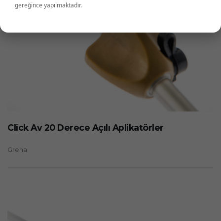
gereğince yapılmaktadır.
Click Av 20 Derece Açılı Aplikatörler
Grena