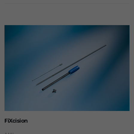
FiXcision