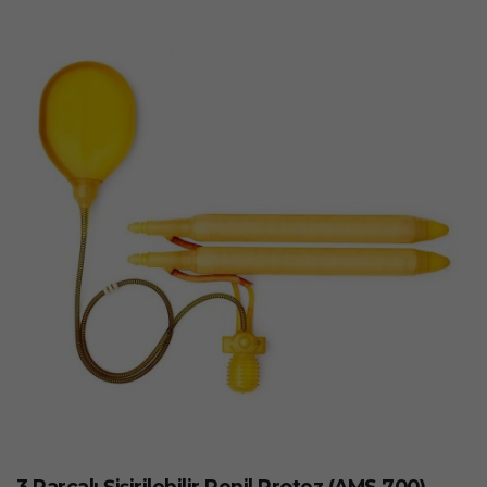
3 Parçalı Şişirilebilir Penil Protez (AMS 700)