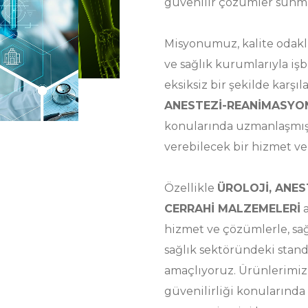
güvenilir çözümler sunma
Misyonumuz, kalite odaklı
ve sağlık kurumlarıyla işb
eksiksiz bir şekilde karş
ANESTEZİ-REANİMASYON
konularında uzmanlaşmış,
verebilecek bir hizmet ve
Özellikle
ÜROLOJİ, ANE
CERRAHİ MALZEMELERİ
a
hizmet ve çözümlerle, sağ
sağlık sektöründeki stan
amaçlıyoruz. Ürünlerimizin
güvenilirliği konularında 