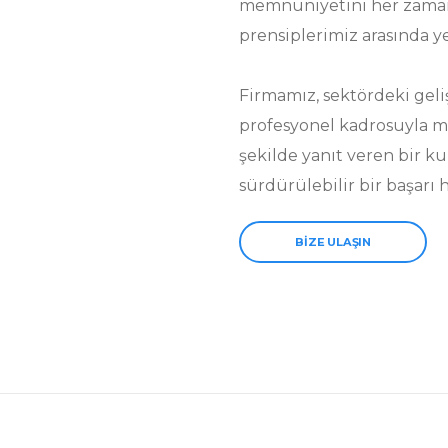
memnuniyetini her zaman
prensiplerimiz arasında y
Firmamız, sektördeki geli
profesyonel kadrosuyla müş
şekilde yanıt veren bir ku
sürdürülebilir bir başarı
BİZE ULAŞIN