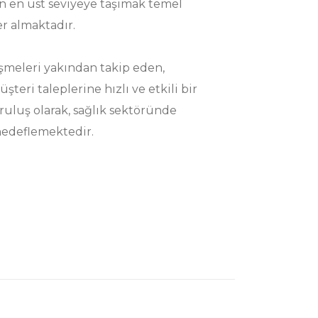
 en üst seviyeye taşımak temel
er almaktadır.
şmeleri yakından takip eden,
teri taleplerine hızlı ve etkili bir
ruluş olarak, sağlık sektöründe
 hedeflemektedir.