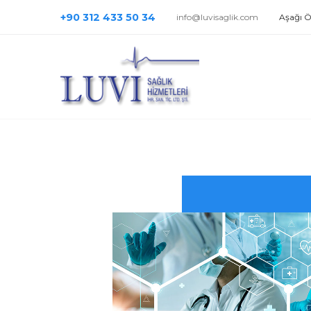
+90 312 433 50 34
info@luvisaglik.com
Aşağı Ö